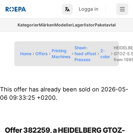
Logga in
Open m
Kategorier
Märken
Modeller
Lagerlistor
Paketavtal
Sheet-
HEIDELB
Printing
2-
Home
Offers
feed offset
GTOZ-S 
Machines
color
Presses
from 199
This offer has already been sold on 2026-05-
06 09:33:25 +0200.
Offer 382259, a HEIDELBERG GTOZ-